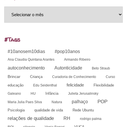
Arquivos
#Tags
#10anosem10dias
#pop10anos
Ana Claudia Quintana Arantes
Armando Ribeiro
autoconhecimento
Autonticidade
Beto Straub
Brincar
Criança
Curadoria de Conhecimento
Curso
felicidade
educação
Flexibilidade
Edu Seidenthal
Infância
Galeano
HU
Julieta Jerusalinsky
POP
palhaço
Maria Julia Paes Silva
Natura
Psicologia
qualidade de vida
Rede Ubuntu
relações de qualidade
RH
rodrigo palma
VUCA
ROI
silencio
Vania Ferrari