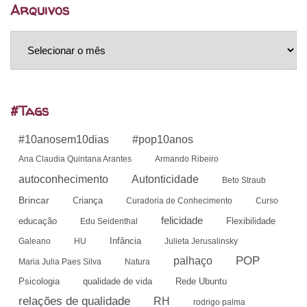
Arquivos
Arquivos
#Tags
#10anosem10dias
#pop10anos
Ana Claudia Quintana Arantes
Armando Ribeiro
autoconhecimento
Autonticidade
Beto Straub
Brincar
Criança
Curadoria de Conhecimento
Curso
felicidade
educação
Flexibilidade
Edu Seidenthal
Infância
Galeano
HU
Julieta Jerusalinsky
POP
palhaço
Maria Julia Paes Silva
Natura
Psicologia
qualidade de vida
Rede Ubuntu
relações de qualidade
RH
rodrigo palma