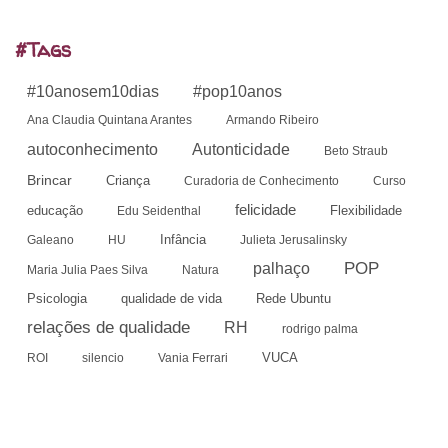
#Tags
#10anosem10dias
#pop10anos
Ana Claudia Quintana Arantes
Armando Ribeiro
autoconhecimento
Autonticidade
Beto Straub
Brincar
Criança
Curadoria de Conhecimento
Curso
felicidade
educação
Flexibilidade
Edu Seidenthal
Infância
Galeano
HU
Julieta Jerusalinsky
POP
palhaço
Maria Julia Paes Silva
Natura
Psicologia
qualidade de vida
Rede Ubuntu
relações de qualidade
RH
rodrigo palma
VUCA
ROI
silencio
Vania Ferrari